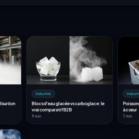
Industrie
Industr
lisation
Blocs d'eau glacée vs carboglace : le
Poissonn
vrai comparatif B2B
à cœur
9 min
7 min