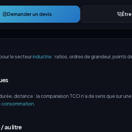
Demander un devis
Être
pour le secteur
industrie
: ratios, ordres de grandeur, points d
ues
durée, distance : la comparaison TCO n'a de sens que sur un
de consommation
.
/ au litre