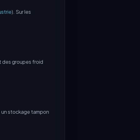
ustrie
). Sur les
t des groupes froid
is, un stockage tampon