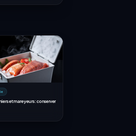
ie
iers et mareyeurs : conserver