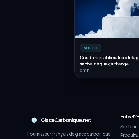
Astuces
Courbe de sublimation de la 
sèche : ce que ça change
8 min
Hubs B2
GlaceCarbonique.net
Secteurs 
Fournisseur français de glace carbonique
Produits