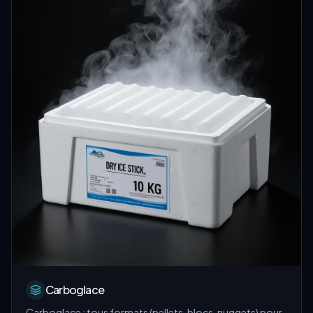
Carboglace
Carboglace : tous formats (pellets, blocs, nuggets) pour