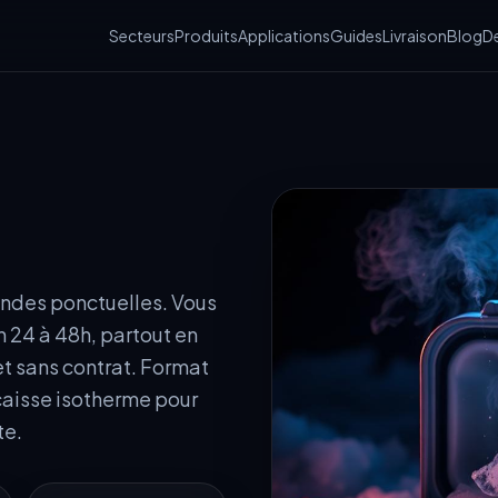
Secteurs
Produits
Applications
Guides
Livraison
Blog
De
andes ponctuelles. Vous
24 à 48h, partout en
t sans contrat. Format
 caisse isotherme pour
te.