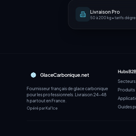
Livraison Pro
50 à 200 kg • tarifs dégre
Hubs B2
GlaceCarbonique.net
Secteurs 
Fournisseur français de glace carbonique
Produits
pour les professionnels. Livraison 24-48
Applicat
h partout en France.
Guides p
Opéré par Kal'Ice