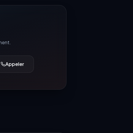
ment.
Appeler