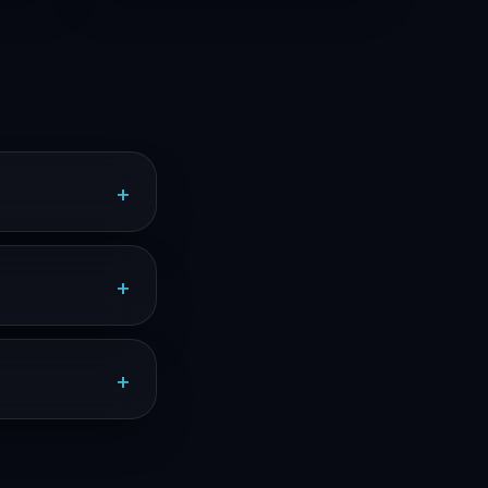
+
+
+