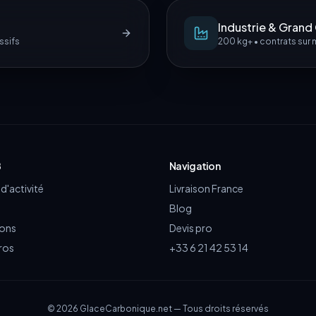
Industrie & Gran
ssifs
200 kg+ • contrats sur
B
Navigation
d'activité
Livraison France
Blog
ions
Devis pro
ros
+33 6 21 42 53 14
©
2026
GlaceCarbonique.net — Tous droits réservés