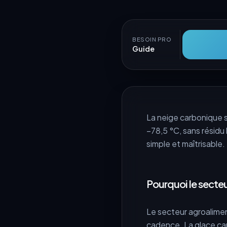
BESOIN PRO
Guide
La neige carbonique 
−78,5 °C, sans résidu
simple et maîtrisable
Pourquoi le secte
Le secteur agroalimen
cadence. La glace ca