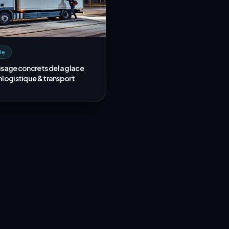
ie
usage concrets de la glace
 logistique & transport