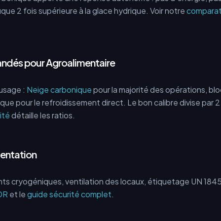
ique 2 fois supérieure à la glace hydrique. Voir notre
comparati
dés pour Agroalimentaire
'usage :
Neige carbonique
pour la majorité des opérations, blo
que pour le refroidissement direct. Le bon calibre divise par 
ité
détaille les ratios.
mentation
ts cryogéniques, ventilation des locaux, étiquetage UN 1845.
DR
et le
guide sécurité complet
.