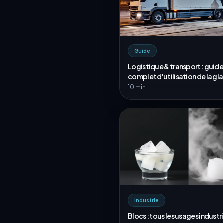
Guide
Logistique & transport : guide
complet d'utilisation de la gl
carbonique en B2B
10 min
Industrie
Blocs : tous les usages industri