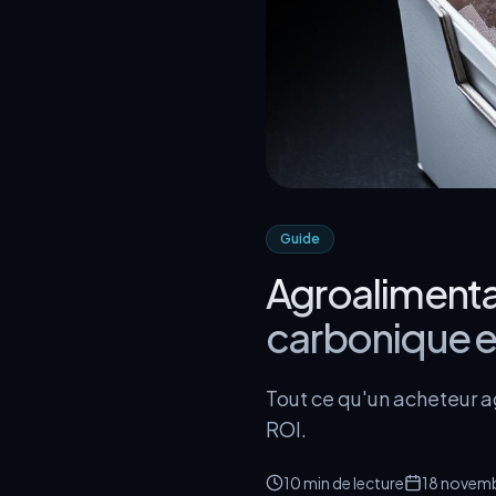
Guide
Agroalimentai
carbonique 
Tout ce qu'un acheteur ag
ROI.
10 min
de lecture
18 novem