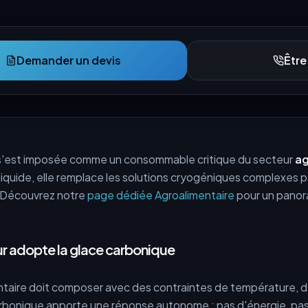
Demander un devis
Être
s'est imposée comme un consommable critique du secteur
ag
 liquide, elle remplace les solutions cryogéniques complexes p
. Découvrez notre
page dédiée Agroalimentaire
pour un panor
ur adopte la glace carbonique
taire doit composer avec des contraintes de température, de
rbonique apporte une réponse autonome : pas d'énergie, pa