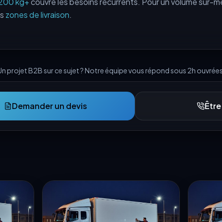
 200 kg+
couvre les besoins récurrents. Pour un volume sur-m
os
zones de livraison
.
Un projet B2B sur ce sujet ? Notre équipe vous répond sous 2h ouvrées
Demander un devis
Être