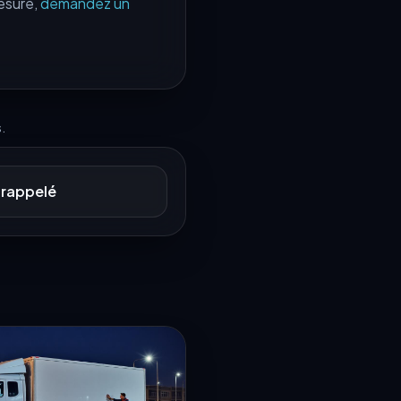
esure,
demandez un
.
 rappelé