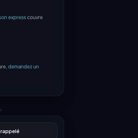
aison express
couvre
ure,
demandez un
.
 rappelé