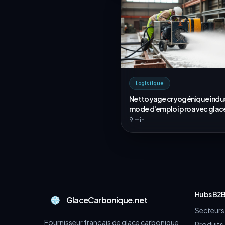
Logistique
Nettoyage cryogénique indust
mode d'emploi pro avec glac
carbonique
9 min
Hubs B2
GlaceCarbonique.net
Secteurs 
Fournisseur français de glace carbonique
Produits