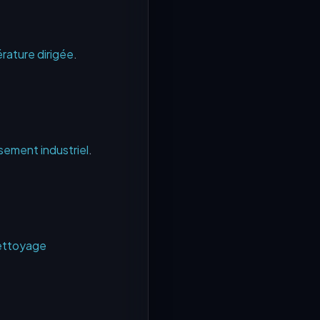
rature dirigée
.
ssement industriel
.
ettoyage