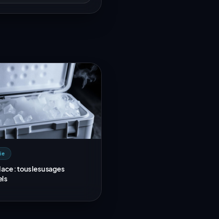
ie
ace : tous les usages
els