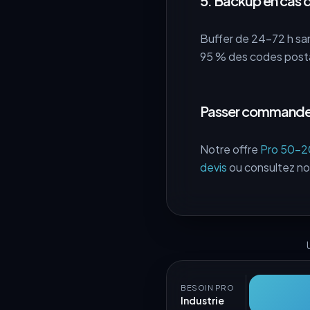
5. Backup en cas 
Buffer de 24-72 h san
95 % des codes posta
Passer commande
Notre offre
Pro 50–2
devis
ou consultez n
BESOIN PRO
Industrie