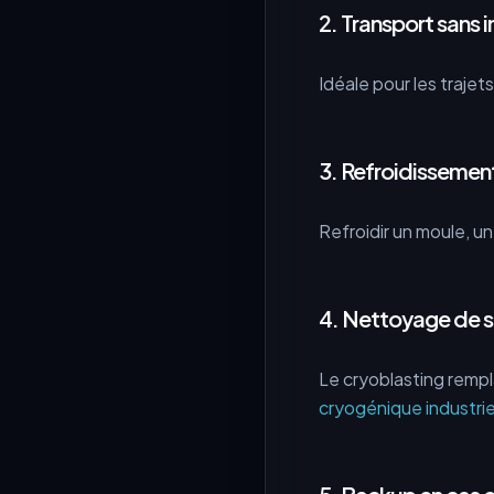
2. Transport sans 
Idéale pour les trajet
3. Refroidisseme
Refroidir un moule, u
4. Nettoyage de s
Le cryoblasting rempl
cryogénique industrie