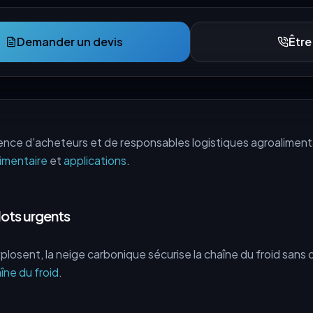
Demander un devis
Être
ence d'acheteurs et de responsables logistiques agroalimenta
imentaire
et
applications
.
 lots urgents
losent, la neige carbonique sécurise la chaîne du froid sans
îne du froid
.