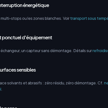
interruption énergétique
s multi-stops ou les zones blanches. Voir
transport sous tempé
nt ponctuel d'équipement
n échangeur, un capteur sans démontage. Détails sur
refroidi
urfaces sensibles
ace solvants et abrasifs : zéro résidu, zéro démontage. Cf.
n
l
.