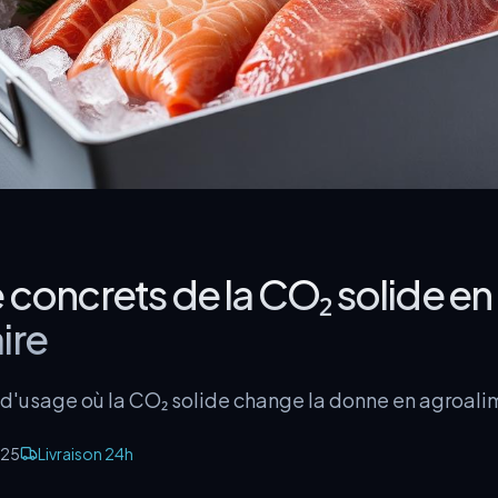
 concrets de la CO₂ solide en
ire
as d'usage où la CO₂ solide change la donne en agroali
025
Livraison 24h