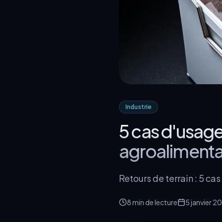
Industrie
5 cas d'usage
agroalimenta
Retours de terrain : 5 c
8 min
de lecture
5 janvier 2