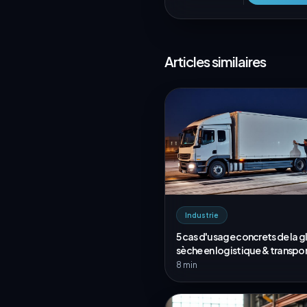
Articles similaires
Industrie
5 cas d'usage concrets de la g
sèche en logistique & transpo
8 min