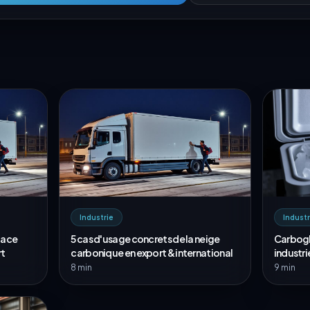
Industrie
Industr
lace
5 cas d'usage concrets de la neige
Carbogl
rt
carbonique en export & international
industri
8 min
9 min