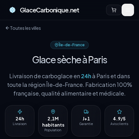
GlaceCarbonique.net
Toutes les villes
Île-de-France
Glace sèche à
Paris
Livraison de carboglace en
24h
à
Paris
et dans
toute la région
Île-de-France
. Fabrication 100%
française, qualité alimentaire et médicale.
24h
2,1M
J+1
4.9/5
Livraison
habitants
Garantie
Avis clients
Population