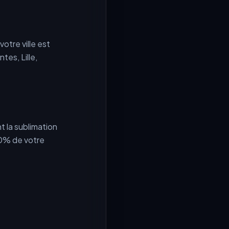
otre ville est
tes, Lille,
t la sublimation
70% de votre