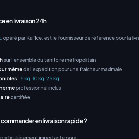
ce en livraison 24h
t
, opéré par Kal'Ice, est le fournisseur de référence pour la liv
4h
sur l'ensemble du territoire métropolitain
jour même
de l'expédition pour une fraîcheur maximale
onibles
:
5 kg
,
10 kg
,
25 kg
therme
professionnel inclus
aire
certifiée
 commander en livraison rapide ?
t particulièrement importante pour :