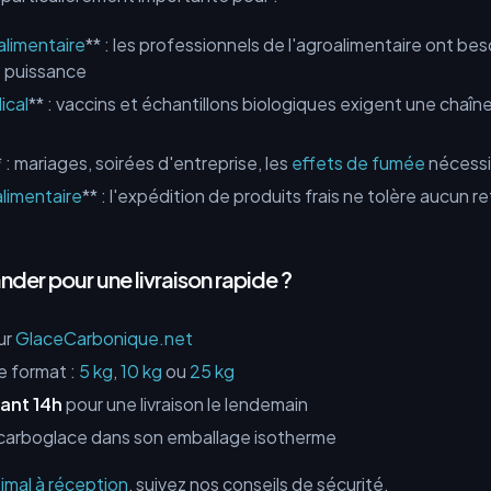
alimentaire
** : les professionnels de l'agroalimentaire ont be
e puissance
ical
** : vaccins et échantillons biologiques exigent une chaîne
* : mariages, soirées d'entreprise, les
effets de fumée
nécessit
limentaire
** : l'expédition de produits frais ne tolère aucun r
r pour une livraison rapide ?
ur
GlaceCarbonique.net
e format :
5 kg
,
10 kg
ou
25 kg
ant 14h
pour une livraison le lendemain
carboglace dans son emballage isotherme
imal à réception
, suivez nos conseils de sécurité.