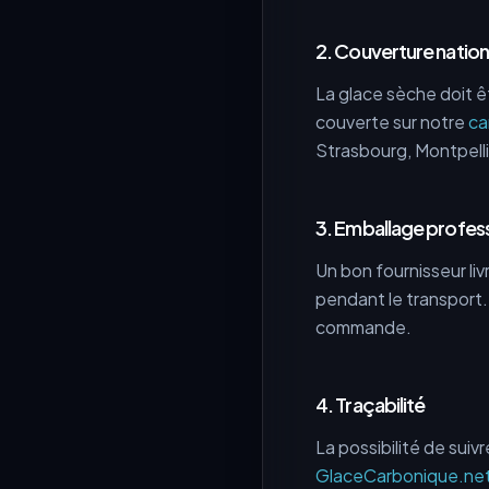
2. Couverture nation
La glace sèche doit êt
couverte sur notre
ca
Strasbourg, Montpelli
3. Emballage profes
Un bon fournisseur li
pendant le transport.
commande.
4. Traçabilité
La possibilité de suiv
GlaceCarbonique.ne