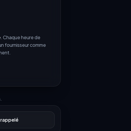
é
. Chaque heure de
t un fournisseur comme
ment.
.
 rappelé