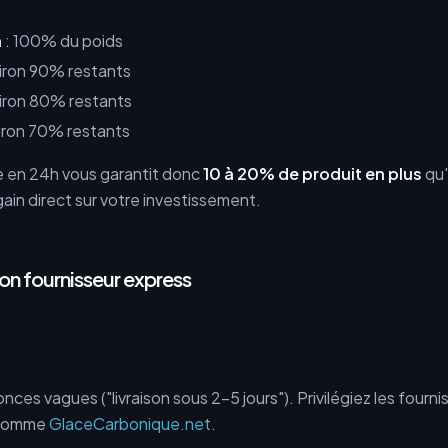
n
: 100% du poids
iron 90% restants
iron 80% restants
iron 70% restants
vre en 24h vous garantit donc
10 à 20% de produit en plus
qu'
ain direct sur votre investissement.
bon fournisseur express
ces vagues ("livraison sous 2-5 jours"). Privilégiez les fourn
 comme
GlaceCarbonique.net
.