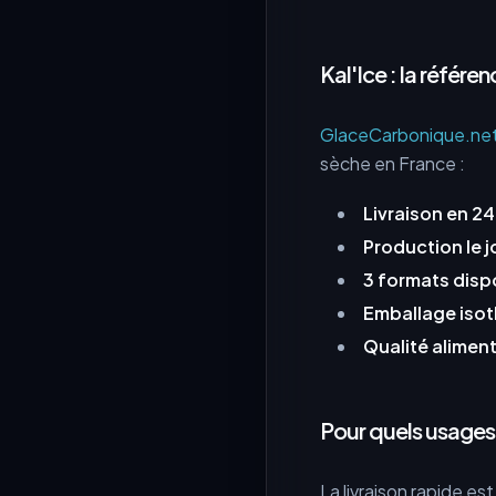
Kal'Ice : la référen
GlaceCarbonique.ne
sèche en France :
Livraison en 2
Production le 
3 formats disp
Emballage iso
Qualité aliment
Pour quels usages
La livraison rapide es