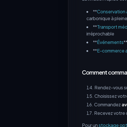
**
Conservation 
carbonique à plein
**
Transport méd
irréprochable
**
Événements
*
**
E-commerce a
Comment commande
Rendez-vous s
Choisissez votr
Commandez
av
Recevez votre 
Pour un
stockage opt