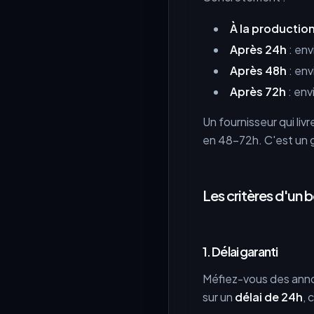
À la productio
Après 24h
: env
Après 48h
: env
Après 72h
: env
Un fournisseur qui li
en 48-72h. C'est un g
Les critères d'un 
1. Délai garanti
Méfiez-vous des annon
sur un
délai de 24h
,