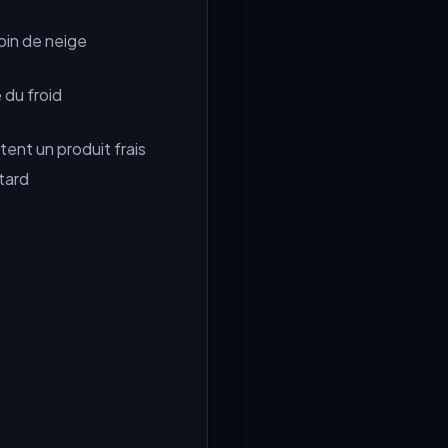
soin de neige
 du froid
ent un produit frais
etard