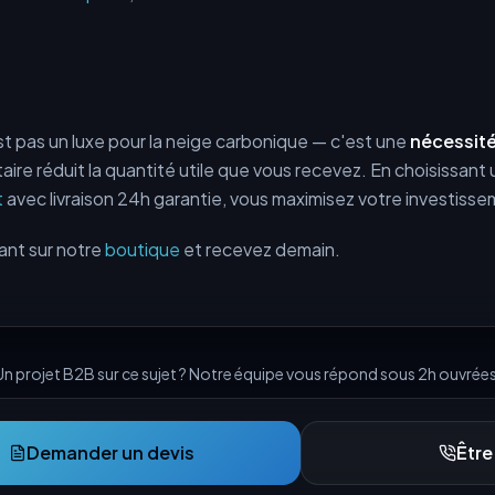
est pas un luxe pour la neige carbonique — c'est une
nécessit
ire réduit la quantité utile que vous recevez. En choisissan
t
avec livraison 24h garantie, vous maximisez votre investisse
nt sur notre
boutique
et recevez demain.
Un projet B2B sur ce sujet ? Notre équipe vous répond sous 2h ouvrées
Demander un devis
Être