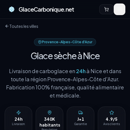
GlaceCarbonique.net
Toutes les villes
Provence-Alpes-Côte d'Azur
Glace sèche à
Nice
Livraison de carboglace en
24h
à
Nice
et dans
toute la région
Provence-Alpes-Côte d'Azur
.
Fabrication 100% française, qualité alimentaire
et médicale.
24h
340K
J+1
4.9/5
Livraison
habitants
Garantie
Avis clients
Population