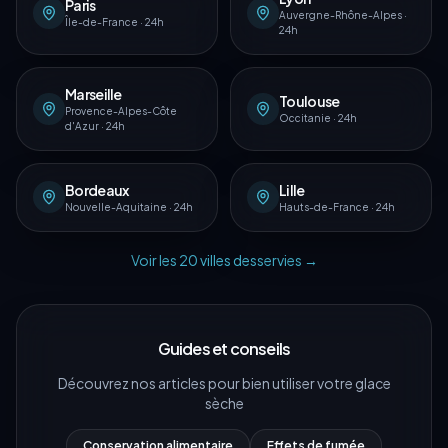
Paris
Auvergne-Rhône-Alpes
·
Île-de-France
·
24h
24h
Marseille
Toulouse
Provence-Alpes-Côte
Occitanie
·
24h
d'Azur
·
24h
Bordeaux
Lille
Nouvelle-Aquitaine
·
24h
Hauts-de-France
·
24h
Voir les
20
villes desservies →
Guides et conseils
Découvrez nos articles pour bien utiliser votre glace
sèche
Conservation alimentaire
Effets de fumée