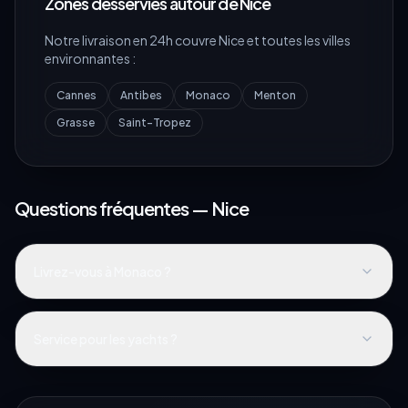
Zones desservies autour de
Nice
Notre livraison en 24h couvre
Nice
et toutes les villes
environnantes :
Cannes
Antibes
Monaco
Menton
Grasse
Saint-Tropez
Questions fréquentes —
Nice
Livrez-vous à Monaco ?
Service pour les yachts ?