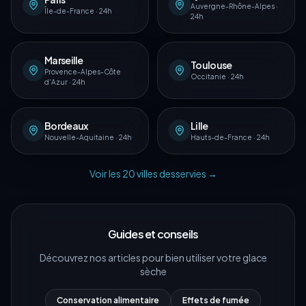
Auvergne-Rhône-Alpes
·
Île-de-France
·
24h
24h
Marseille
Toulouse
Provence-Alpes-Côte
Occitanie
·
24h
d'Azur
·
24h
Bordeaux
Lille
Nouvelle-Aquitaine
·
24h
Hauts-de-France
·
24h
Voir les
20
villes desservies →
Guides et conseils
Découvrez nos articles pour bien utiliser votre glace
sèche
Conservation alimentaire
Effets de fumée