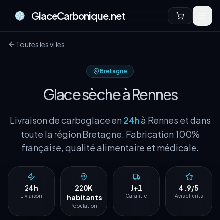
GlaceCarbonique.net
Toutes les villes
Bretagne
Glace sèche à
Rennes
Livraison de carboglace en
24h
à
Rennes
et dans
toute la région
Bretagne
. Fabrication 100%
française, qualité alimentaire et médicale.
24h
220K
J+1
4.9/5
Livraison
habitants
Garantie
Avis clients
Population