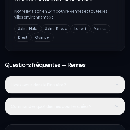
Notre livraison en 24h couvre
Rennes
et toutes les
villes environnantes :
Saint-Malo
Saint-Brieuc
Lorient
Vannes
Brest
Quimper
Questions fréquentes —
Rennes
Livrez-vous dans le Finistère ?
Commandes quotidiennes pour les criées ?